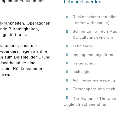
e optimale Funktion der
behandelt werden:
Rückenschmerzen aller 
Lendenwirbelsäule)
nkrankheiten, Operationen,
nde Bürotätigkeiten,
Schmerzen an den Musk
 gestört sein.
Carpaltunnelsyndrom
rraschend, dass die
Tennisarm
woanders liegen als ihre
Impingementsyndrom
n zum Beispiel der Grund
lswirbelsäule eine
Hexenschuß
ur sein; Rückenschmerz
Ischialgie
hren.
Achillessehnenreizung
Fersensporn und noch w
Die Manuelle Therapie 
zugleich schonend für