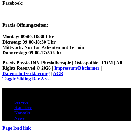
Facebook:
Praxis Physio INN Bocholt
Praxis Öffnungszeiten:
Montag:
09:00-16:30 Uhr
Dienstag
: 09:00-18:30 Uhr
Mittwoch:
Nur für Patienten mit Termin
Donnerstag:
09:00-17:30 Uhr
Praxis Physio INN Physiotherapie | Osteopathie | FDM | All
Rights Reserved © 2026 |
Impressum/Disclaimer
|
Datenschutzerklaerung
|
AGB
Toggle Sliding Bar Area
Service
Service
Karriere
Kontakt
News
Page load link