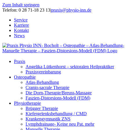
Zum Inhalt springen
Telefon: 0 28 71-18 23 13
|
praxis@physio-inn.de
Service
Karriere
Kontakt
News
Praxis
Angelika Lütkenhorst – sektoralen Heilpraktiker
Praxisvereinbarung
Osteopathie
Atlas-Behandlung
Cranio-sacrale Therapie
Die Dorn-Therapie/Breuss-Massage
Faszien-Distorsions-Modell (FDM)
Physiotherapie
Brügger Therapie
Kiefergelenksbehandlung / CMD
Krankengymnastik ZNS
Lymphdrainage- Keine neu Pat. mehr
Manuelle Therapie